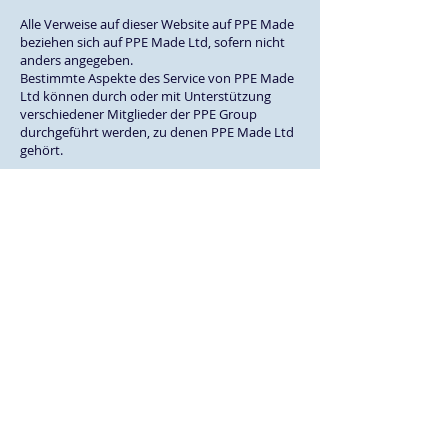
Alle Verweise auf dieser Website auf PPE Made
beziehen sich auf PPE Made Ltd, sofern nicht
anders angegeben.
Bestimmte Aspekte des Service von PPE Made
Ltd können durch oder mit Unterstützung
verschiedener Mitglieder der PPE Group
durchgeführt werden, zu denen PPE Made Ltd
gehört.
Quick Links
Downloads
Privatsphäre
Terms & Bedingungen
Kontaktiere uns
Produktangebote
Admin Login